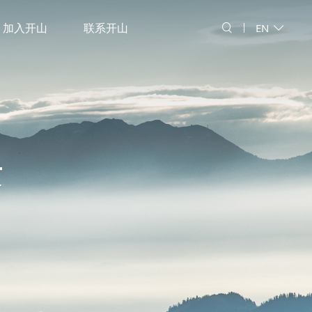
加入开山
联系开山
EN
来